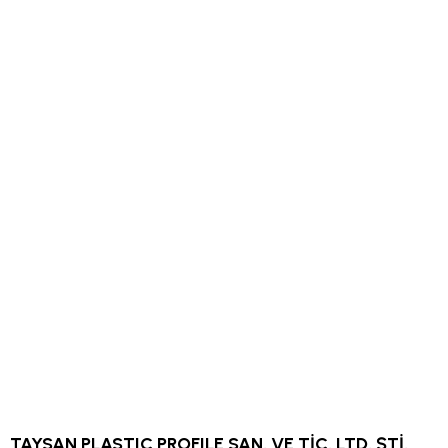
TAYSAN PLASTIC PROFILE SAN. VE TİC. LTD. ŞTİ.